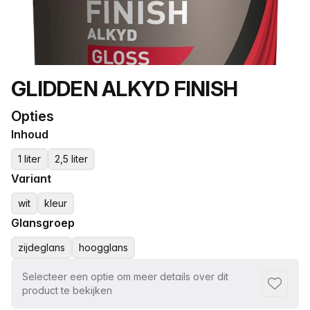
Productnaam
GLIDDEN ALKYD FINISH
Opties
Inhoud
1 liter
2,5 liter
Variant
wit
kleur
Glansgroep
zijdeglans
hoogglans
Selecteer een optie om meer details over dit
Toevoeg
product te bekijken