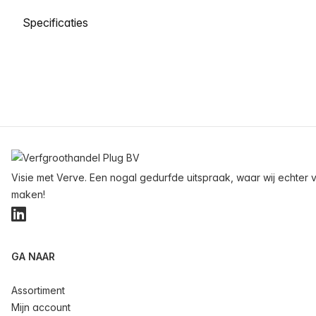
Selecteer een tabblad
Voettekst
Visie met Verve. Een nogal gedurfde uitspraak, waar wij echter v
maken!
LinkedIn
GA NAAR
Assortiment
Mijn account