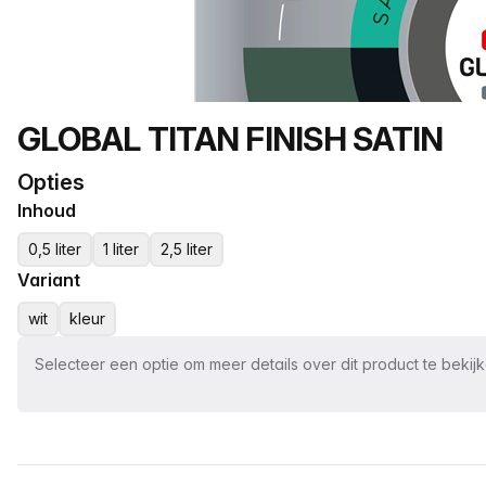
Productnaam
GLOBAL TITAN FINISH SATIN
Opties
Inhoud
0,5 liter
1 liter
2,5 liter
Variant
wit
kleur
Selecteer een optie om meer details over dit product te bekij