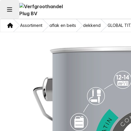
Hoofdmenu openen
Thuis
Assortiment
aflak en beits
dekkend
GLOBAL TIT