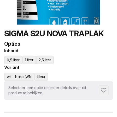
Productnaam
SIGMA S2U NOVA TRAPLAK
Opties
Inhoud
0,5 liter
1 liter
2,5 liter
Variant
wit - basis WN
kleur
Selecteer een optie om meer details over dit
Toevoeg
product te bekijken