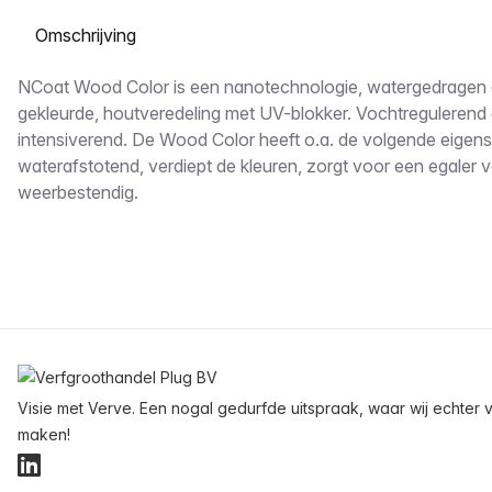
Selecteer een tabblad
Omschrijving
NCoat Wood Color is een nanotechnologie, watergedragen 
gekleurde, houtveredeling met UV-blokker. Vochtregulerend 
intensiverend. De Wood Color heeft o.a. de volgende eigen
waterafstotend, verdiept de kleuren, zorgt voor een egaler ve
weerbestendig.
Voettekst
Visie met Verve. Een nogal gedurfde uitspraak, waar wij echter v
maken!
LinkedIn