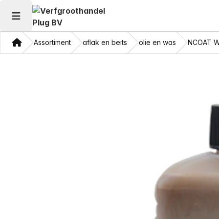
Hoofdmenu openen
Thuis
Assortiment
aflak en beits
olie en was
NCOAT 