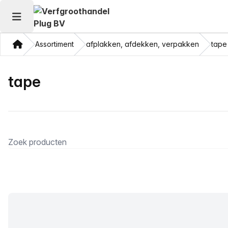
Hoofdmenu openen
Thuis
Assortiment
afplakken, afdekken, verpakken
tape
tape