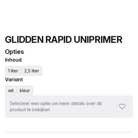
Productnaam
GLIDDEN RAPID UNIPRIMER
Opties
Inhoud
1 liter
2,5 liter
Variant
wit
kleur
Selecteer een optie om meer details over dit
Toevoeg
product te bekijken