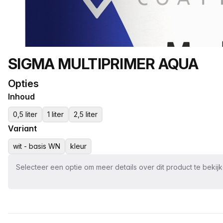
Productnaam
SIGMA MULTIPRIMER AQUA
Opties
Inhoud
0,5 liter
1 liter
2,5 liter
Variant
wit - basis WN
kleur
Selecteer een optie om meer details over dit product te bekij