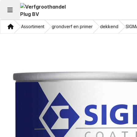
Hoofdmenu openen
Thuis
Assortiment
grondverf en primer
dekkend
SIGM