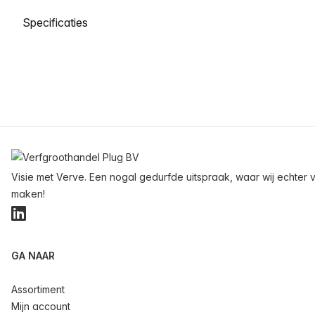
Selecteer een tabblad
Voettekst
Visie met Verve. Een nogal gedurfde uitspraak, waar wij echter v
maken!
LinkedIn
GA NAAR
Assortiment
Mijn account