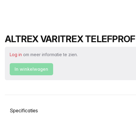
Productnaam
ALTREX VARITREX TELEFPRO
Log in
om meer informatie te zien.
In winkelwagen
Selecteer een tabblad