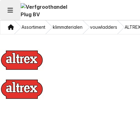
Hoofdmenu openen
Thuis
Assortiment
klimmaterialen
vouwladders
ALTRE