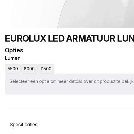
Productnaam
EUROLUX LED ARMATUUR LU
Opties
Lumen
5500
8000
11500
Selecteer een optie om meer details over dit product te bekij
Selecteer een tabblad