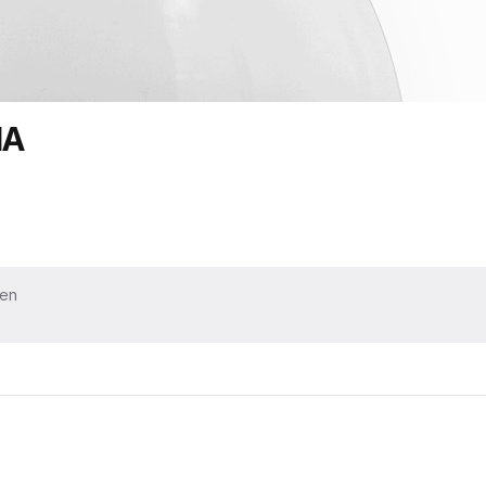
NA
ken