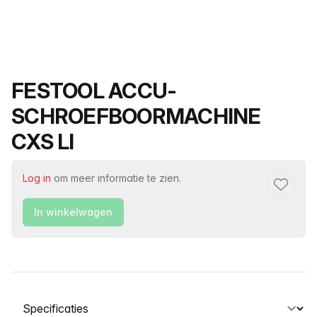
Productnaam
FESTOOL ACCU-
SCHROEFBOORMACHINE
CXS LI
Log in
om meer informatie te zien.
Toevoeg
In winkelwagen
Selecteer een tabblad