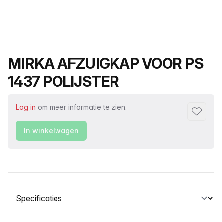
Productnaam
MIRKA AFZUIGKAP VOOR PS
1437 POLIJSTER
Log in
om meer informatie te zien.
Toevoeg
In winkelwagen
Selecteer een tabblad