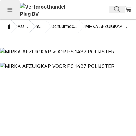
Beki
Zoek pr
Hoofdmenu openen
Thuis
Assortiment
machines
schuurmachine onderdelen
MIRKA AFZUIGKAP VOOR PS 1437 POLIJSTER