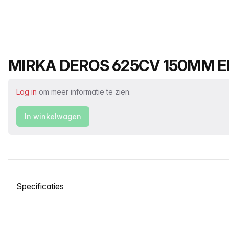
Productnaam
MIRKA DEROS 625CV 150MM E
Log in
om meer informatie te zien.
In winkelwagen
Selecteer een tabblad