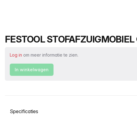
Productnaam
FESTOOL STOFAFZUIGMOBIEL
Log in
om meer informatie te zien.
In winkelwagen
Selecteer een tabblad