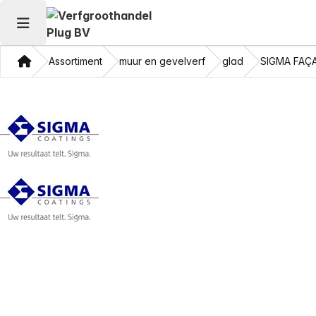
Hoofdmenu openen
Thuis
Assortiment
muur en gevelverf
glad
SIGMA FAÇ