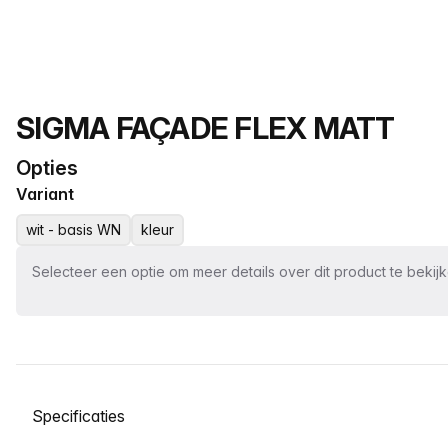
Productnaam
SIGMA FAÇADE FLEX MATT
Opties
Variant
wit - basis WN
kleur
Selecteer een optie om meer details over dit product te bekij
Selecteer een tabblad