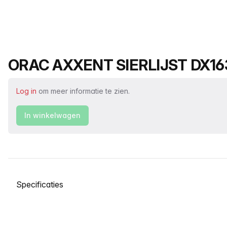
Productnaam
ORAC AXXENT SIERLIJST DX16
Log in
om meer informatie te zien.
In winkelwagen
Selecteer een tabblad