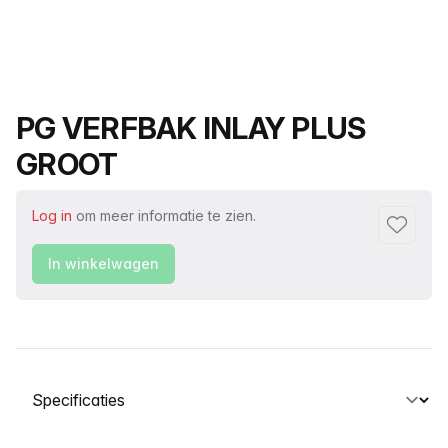
Productnaam
PG VERFBAK INLAY PLUS
GROOT
Log in
om meer informatie te zien.
Toevoeg
In winkelwagen
Selecteer een tabblad