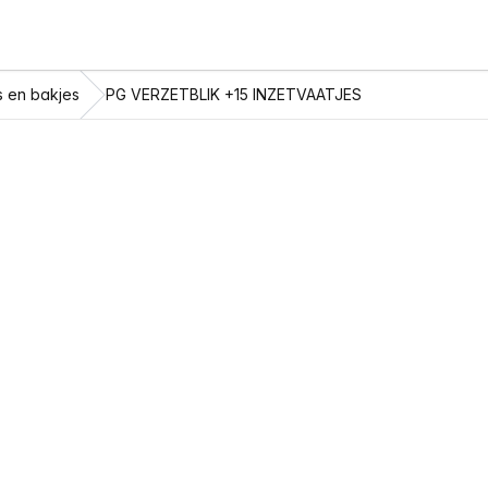
s en bakjes
PG VERZETBLIK +15 INZETVAATJES