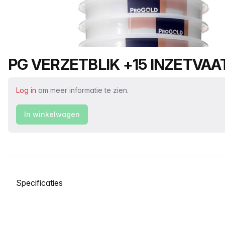
Productnaam
PG VERZETBLIK +15 INZETVAA
Log in
om meer informatie te zien.
In winkelwagen
Selecteer een tabblad