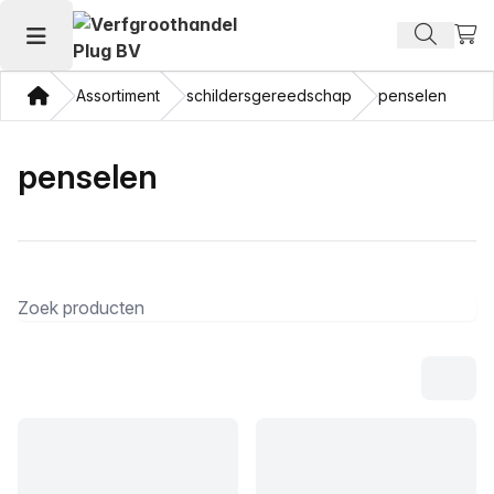
Beki
Zoek pr
Hoofdmenu openen
Thuis
Assortiment
schildersgereedschap
penselen
penselen