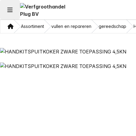
Hoofdmenu openen
Thuis
Assortiment
vullen en repareren
gereedschap