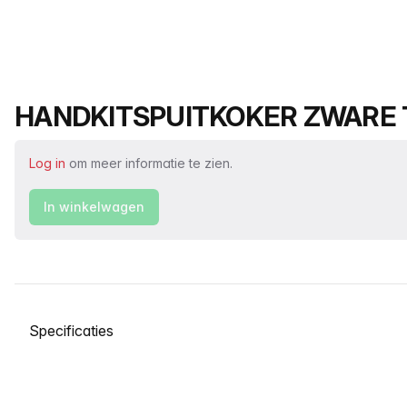
Productnaam
HANDKITSPUITKOKER ZWARE 
Log in
om meer informatie te zien.
In winkelwagen
Selecteer een tabblad