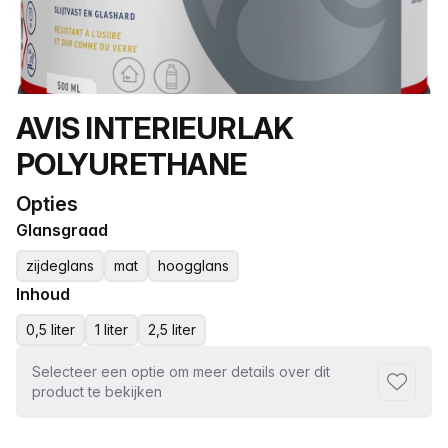
Productnaam
AVIS INTERIEURLAK
POLYURETHANE
Opties
Glansgraad
zijdeglans
mat
hoogglans
Inhoud
0,5 liter
1 liter
2,5 liter
Selecteer een optie om meer details over dit
Toevoeg
product te bekijken