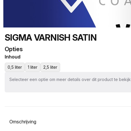
Productnaam
SIGMA VARNISH SATIN
Opties
Inhoud
0,5 liter
1 liter
2,5 liter
Selecteer een optie om meer details over dit product te bekij
Selecteer een tabblad