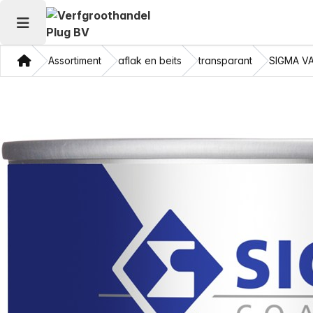
Hoofdmenu openen
Thuis
Assortiment
aflak en beits
transparant
SIGMA V