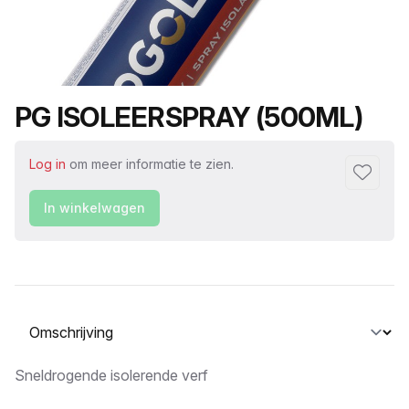
Productnaam
PG ISOLEERSPRAY (500ML)
Log in
om meer informatie te zien.
Toevoeg
In winkelwagen
Selecteer een tabblad
Omschrijving
Sneldrogende isolerende verf