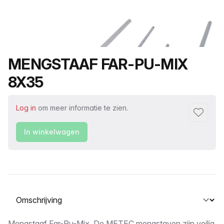
Productnaam
MENGSTAAF FAR-PU-MIX
8X35
Log in
om meer informatie te zien.
Toevoeg
In winkelwagen
Selecteer een tabblad
Mengstaaf Far-Pu-Mix. De METEC mengstaven zijn veilig