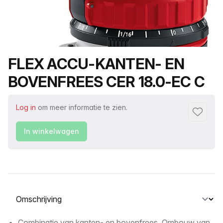
Productnaam
FLEX ACCU-KANTEN- EN
BOVENFREES CER 18.0-EC C
Log in
om meer informatie te zien.
Toevoeg
In winkelwagen
Selecteer een tabblad
Combinatie van kanten- en bovenfrees. Ombouw van