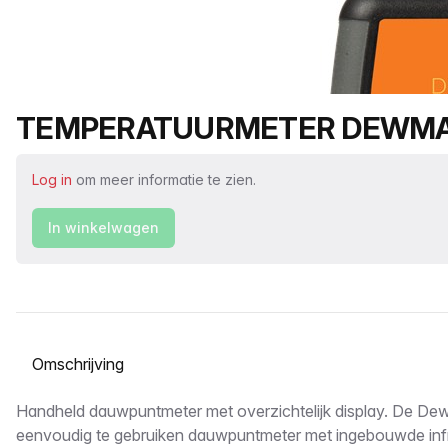
Productnaam
TEMPERATUURMETER DEWMAS
Log in
om meer informatie te zien.
In winkelwagen
Selecteer een tabblad
Omschrijving
Handheld dauwpuntmeter met overzichtelijk display. De Dew
eenvoudig te gebruiken dauwpuntmeter met ingebouwde inf