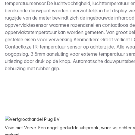
temperatuursensor.De luchtvochtigheid, luchttemperatuur en
berekende dauwpunt worden overzichtelijk in het display 
rugzijde van de meter bevindt zich de ingebouwde infrarood
oppvervlaktesensor waarmee razendsnel en contactloos de
oppervlaktetemperatuur kan worden gemeten. Van groot be
gestelde eisen voor verwerking.Kenmerken: Groot verlicht 
Contactloze IR-temperatuur sensor op achterzijde. Alle waa
oogopslag. 3.5mm aansluting voor externe temperatuur sens
uitlezing door druk op de knop. Automatische dauwpuntsber
behuizing met rubber grip.
Voettekst
Visie met Verve. Een nogal gedurfde uitspraak, waar wij echter v
maken!