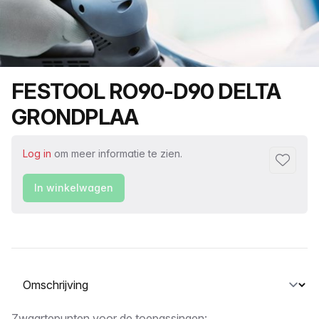
Productnaam
FESTOOL RO90-D90 DELTA
GRONDPLAA
Log in
om meer informatie te zien.
Toevoeg
In winkelwagen
Selecteer een tabblad
Zwaartepunten voor de toepassingen: