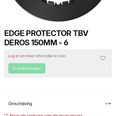
Productnaam
EDGE PROTECTOR TBV
DEROS 150MM - 6
Log in
om meer informatie te zien.
Toevoeg
In winkelwagen
Selecteer een tabblad
Naar de website van de leverancier