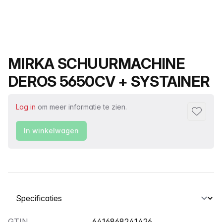
Productnaam
MIRKA SCHUURMACHINE
DEROS 5650CV + SYSTAINER
Log in
om meer informatie te zien.
Toevoeg
In winkelwagen
Selecteer een tabblad
GTIN
6416868241426