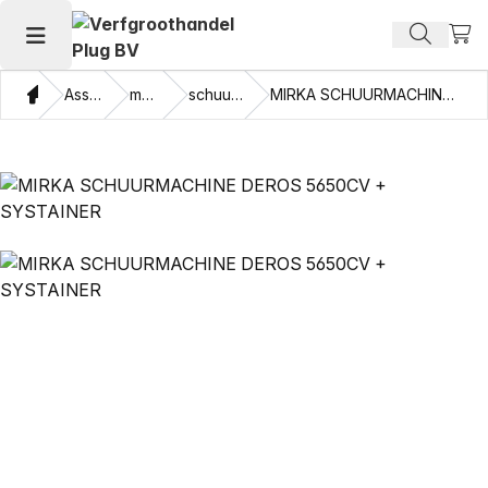
Beki
Zoek pr
Hoofdmenu openen
Thuis
Assortiment
machines
schuurmachines
MIRKA SCHUURMACHINE DEROS 5650CV + SYSTAINER