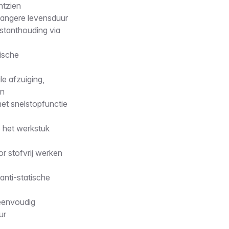
ntzien
langere levensduur
nstanthouding via
ische
e afzuiging,
en
et snelstopfunctie
 het werkstuk
r stofvrij werken
anti-statische
 eenvoudig
ur