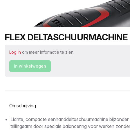
Productnaam
FLEX DELTASCHUURMACHINE O
Log in
om meer informatie te zien.
In winkelwagen
Selecteer een tabblad
Omschrijving
Lichte, compacte eenhanddeltaschuurmachine bijzonder
trillingsarm door speciale balancering voor werken zonde