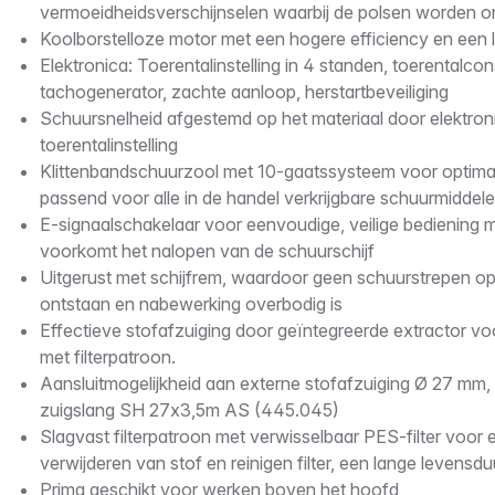
vermoeidheidsverschijnselen waarbij de polsen worden o
Koolborstelloze motor met een hogere efficiency en een 
Elektronica: Toerentalinstelling in 4 standen, toerentalco
tachogenerator, zachte aanloop, herstartbeveiliging
Schuursnelheid afgestemd op het materiaal door elektron
toerentalinstelling
Klittenbandschuurzool met 10-gaatssysteem voor optimal
passend voor alle in de handel verkrijgbare schuurmiddel
E-signaalschakelaar voor eenvoudige, veilige bediening m
voorkomt het nalopen van de schuurschijf
Uitgerust met schijfrem, waardoor geen schuurstrepen op
ontstaan en nabewerking overbodig is
Effectieve stofafzuiging door geïntegreerde extractor voo
met filterpatroon.
Aansluitmogelijkheid aan externe stofafzuiging Ø 27 mm, 
zuigslang SH 27x3,5m AS (445.045)
Slagvast filterpatroon met verwisselbaar PES-filter voor
verwijderen van stof en reinigen filter, een lange levensdu
Prima geschikt voor werken boven het hoofd