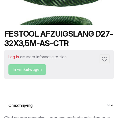
Productnaam
FESTOOL AFZUIGSLANG D27-
32X3,5M-AS-CTR
Log in
om meer informatie te zien.
Toevoeg
In winkelwagen
Selecteer een tabblad
Glad en nog soepeler - voor een perfecte geleiding over