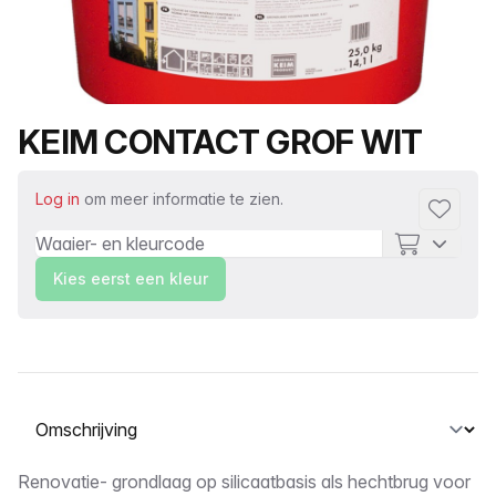
Productnaam
KEIM CONTACT GROF WIT
Log in
om meer informatie te zien.
Toevoeg
Kies eerst een kleur
Selecteer een tabblad
Omschrijving
Renovatie- grondlaag op silicaatbasis als hechtbrug voor