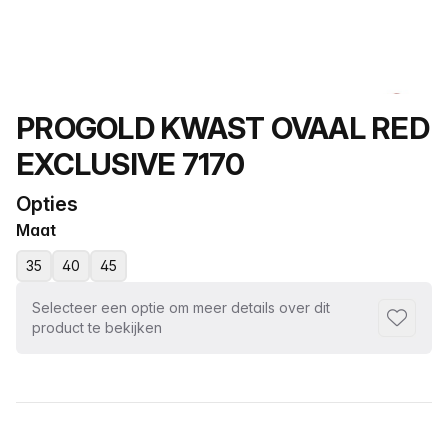
Productnaam
PROGOLD KWAST OVAAL RED
EXCLUSIVE 7170
Opties
Maat
35
40
45
Selecteer een optie om meer details over dit
Toevoeg
product te bekijken
Selecteer een tabblad