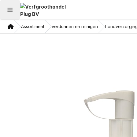
Hoofdmenu openen
Thuis
Assortiment
verdunnen en reinigen
handverzorgin