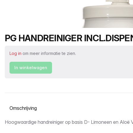
Productnaam
PG HANDREINIGER INCL.DISP
Log in
om meer informatie te zien.
In winkelwagen
Selecteer een tabblad
Omschrijving
Hoogwaardige handreiniger op basis D- Limoneen en Aloë V