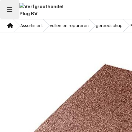
Hoofdmenu openen
Thuis
Assortiment
vullen en repareren
gereedschap