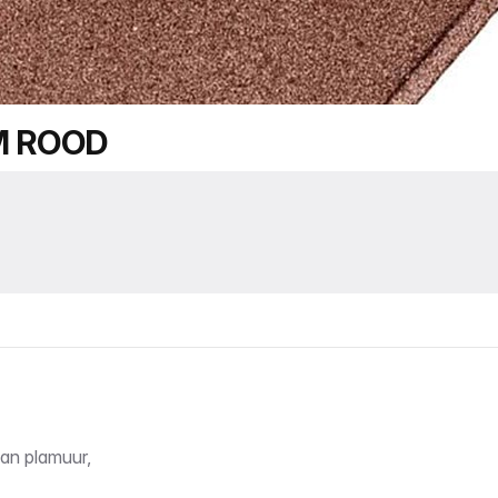
M ROOD
van plamuur,