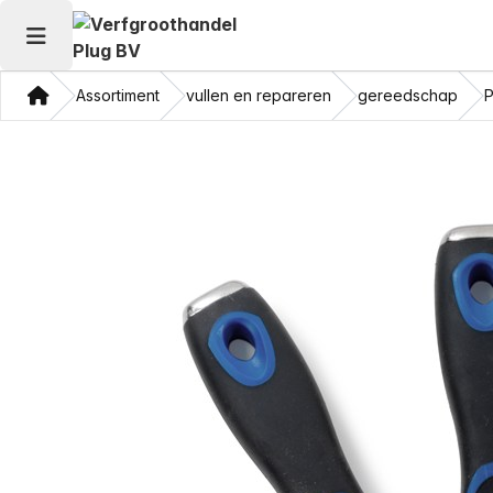
Hoofdmenu openen
Thuis
Assortiment
vullen en repareren
gereedschap