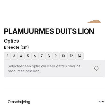
Productnaam
PLAMUURMES DUITS LION
Opties
Breedte (cm)
2
3
4
5
6
7
8
9
10
12
14
Selecteer een optie om meer details over dit
Toevoeg
product te bekijken
Selecteer een tabblad