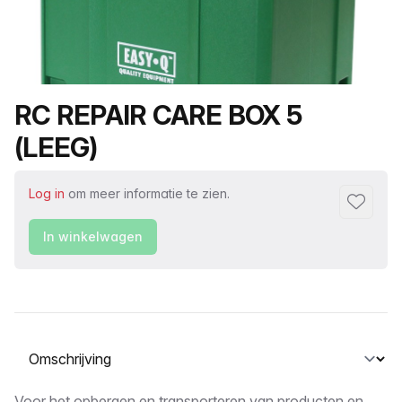
Productnaam
RC REPAIR CARE BOX 5
(LEEG)
Log in
om meer informatie te zien.
Toevoeg
In winkelwagen
Selecteer een tabblad
Voor het opbergen en transporteren van producten en