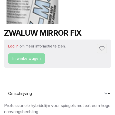
Productnaam
ZWALUW MIRROR FIX
Log in
om meer informatie te zien.
Toevoeg
In winkelwagen
Selecteer een tabblad
Omschrijving
Professionele hybridelijm voor spiegels met extreem hoge
aanvangshechting