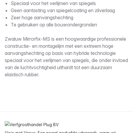
Speciaal voor het verlijmen van spiegels
Geen aantasting van spiegelcoating en zilverlaag
Zeer hoge aanvangshechting
Te gebruiken op alle bouwondergronden
Zwaluw Mirrorfix-MS is een hoogwaardige professionele
constructie- en montagelijm met een extreem hoge
aanvangshechting op basis van hybride technologie
speciaal voor het verlijmen van spiegels, die onder invloed
van de luchtvochtigheid uithardt tot een duurzaam
elastisch rubber.
Voettekst
Visie met Verve. Een nogal gedurfde uitspraak, waar wij