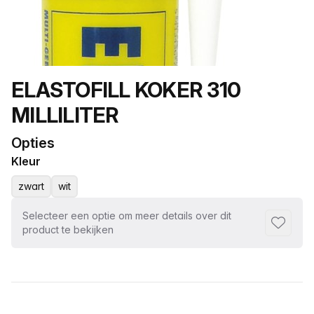
Productnaam
ELASTOFILL KOKER 310
MILLILITER
Opties
Kleur
zwart
wit
Selecteer een optie om meer details over dit
Toevoeg
product te bekijken
Selecteer een tabblad