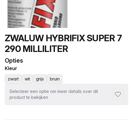
Productnaam
ZWALUW HYBRIFIX SUPER 7
290 MILLILITER
Opties
Kleur
zwart
wit
grijs
bruin
Selecteer een optie om meer details over dit
Toevoeg
product te bekijken
Selecteer een tabblad