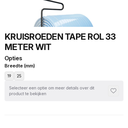
Productnaam
KRUISROEDEN TAPE ROL 33
METER WIT
Opties
Breedte (mm)
19
25
Selecteer een optie om meer details over dit
Toevoeg
product te bekijken
Selecteer een tabblad